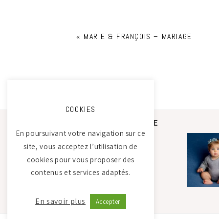
«
MARIE & FRANÇOIS – MARIAGE
COOKIES
STUDIO PHOTO CAMILLE
SAADA
En poursuivant votre navigation sur ce
site, vous acceptez l’utilisation de
cookies pour vous proposer des
Atelier Tierdam
contenus et services adaptés.
121 La Baumondière
44240 Sucé-sur-Erdre
06 21 30 35 68
En savoir plus
Accepter