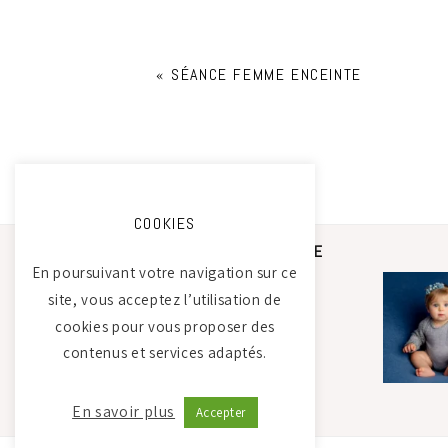
«
SÉANCE FEMME ENCEINTE
COOKIES
STUDIO PHOTO CAMILLE
SAADA
En poursuivant votre navigation sur ce
site, vous acceptez l’utilisation de
cookies pour vous proposer des
Atelier Tierdam
contenus et services adaptés.
121 La Baumondière
44240 Sucé-sur-Erdre
06 21 30 35 68
En savoir plus
Accepter