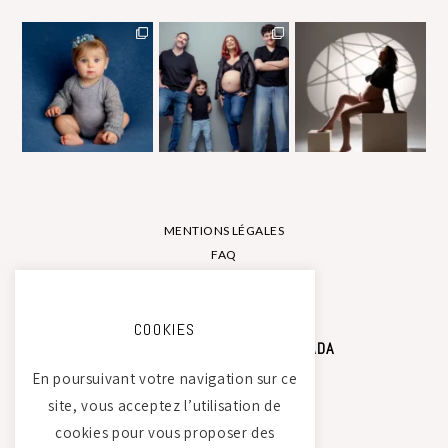
MENTIONS LÉGALES
FAQ
CONTACT
COOKIES
STUDIO PHOTO CAMILLE SAADA
En poursuivant votre navigation sur ce
site, vous acceptez l’utilisation de
Atelier Tierdam
cookies pour vous proposer des
121 La Baumondière