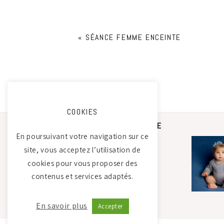
«
SÉANCE FEMME ENCEINTE
COOKIES
STUDIO PHOTO CAMILLE
SAADA
En poursuivant votre navigation sur ce
site, vous acceptez l’utilisation de
cookies pour vous proposer des
Atelier Tierdam
contenus et services adaptés.
121 La Baumondière
44240 Sucé-sur-Erdre
06 21 30 35 68
En savoir plus
Accepter