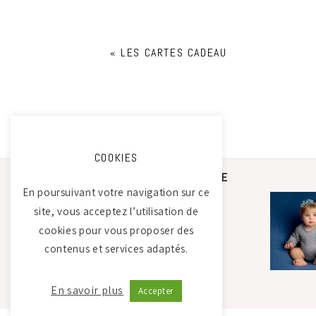
«
LES CARTES CADEAU
COOKIES
STUDIO PHOTO CAMILLE
SAADA
En poursuivant votre navigation sur ce
site, vous acceptez l’utilisation de
cookies pour vous proposer des
Atelier Tierdam
contenus et services adaptés.
121 La Baumondière
44240 Sucé-sur-Erdre
06 21 30 35 68
En savoir plus
Accepter