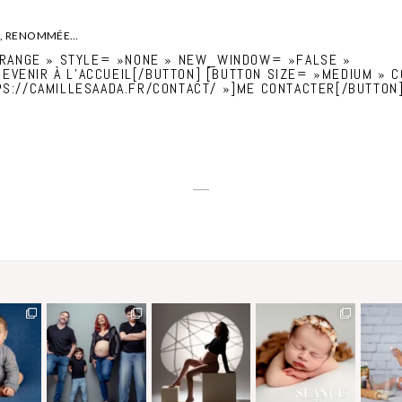
ÉE, RENOMMÉE…
ORANGE » STYLE= »NONE » NEW_WINDOW= »FALSE »
REVENIR À L’ACCUEIL[/BUTTON] [BUTTON SIZE= »MEDIUM »
://CAMILLESAADA.FR/CONTACT/ »]ME CONTACTER[/BUTTON