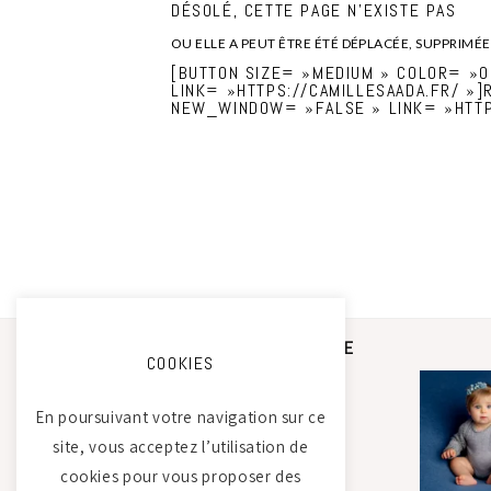
DÉSOLÉ, CETTE PAGE N’EXISTE PAS
OU ELLE A PEUT ÊTRE ÉTÉ DÉPLACÉE, SUPPRIM
[BUTTON SIZE= »MEDIUM » COLOR= »
LINK= »HTTPS://CAMILLESAADA.FR/ »]
NEW_WINDOW= »FALSE » LINK= »HTTPS
STUDIO PHOTO CAMILLE
COOKIES
SAADA
En poursuivant votre navigation sur ce
Atelier Tierdam
site, vous acceptez l’utilisation de
121 La Baumondière
cookies pour vous proposer des
44240 Sucé-sur-Erdre