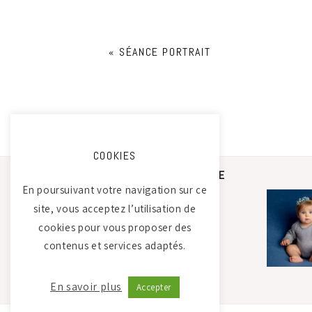
«
SÉANCE PORTRAIT
COOKIES
STUDIO PHOTO CAMILLE
SAADA
En poursuivant votre navigation sur ce
site, vous acceptez l’utilisation de
cookies pour vous proposer des
Atelier Tierdam
contenus et services adaptés.
121 La Baumondière
44240 Sucé-sur-Erdre
06 21 30 35 68
En savoir plus
Accepter