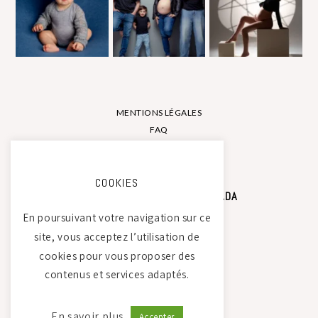
MENTIONS LÉGALES
FAQ
CONTACT
COOKIES
STUDIO PHOTO CAMILLE SAADA
En poursuivant votre navigation sur ce
site, vous acceptez l’utilisation de
Atelier Tierdam
cookies pour vous proposer des
121 La Baumondière
contenus et services adaptés.
44240 Sucé-sur-Erdre
06 21 30 35 68
En savoir plus
Accepter